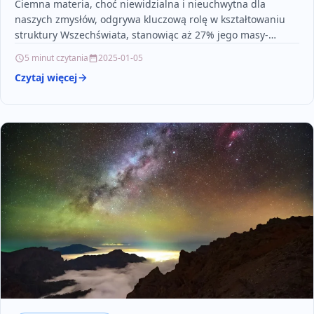
Ciemna materia, choć niewidzialna i nieuchwytna dla
naszych zmysłów, odgrywa kluczową rolę w kształtowaniu
struktury Wszechświata, stanowiąc aż 27% jego masy-
energii. Artykuł w przystępny…
5 minut czytania
2025-01-05
Czytaj więcej