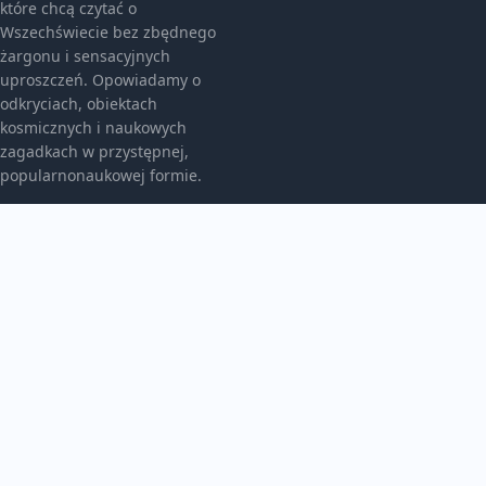
które chcą czytać o
Wszechświecie bez zbędnego
żargonu i sensacyjnych
uproszczeń. Opowiadamy o
odkryciach, obiektach
kosmicznych i naukowych
zagadkach w przystępnej,
popularnonaukowej formie.
KATEGORIE
Astrologia I Znaki
Nowości Naukowe
TEMATY
Planety I Układy
Tajemnice Kosmosu