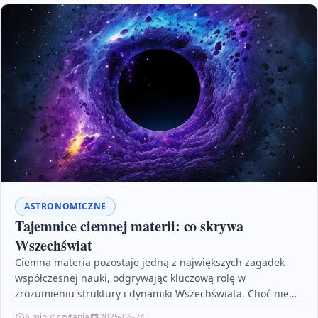
ASTRONOMICZNE
Tajemnice ciemnej materii: co skrywa
Wszechświat
Ciemna materia pozostaje jedną z największych zagadek
współczesnej nauki, odgrywając kluczową rolę w
zrozumieniu struktury i dynamiki Wszechświata. Choć nie
da się jej zaobserwować…
6 minut czytania
2025-06-24