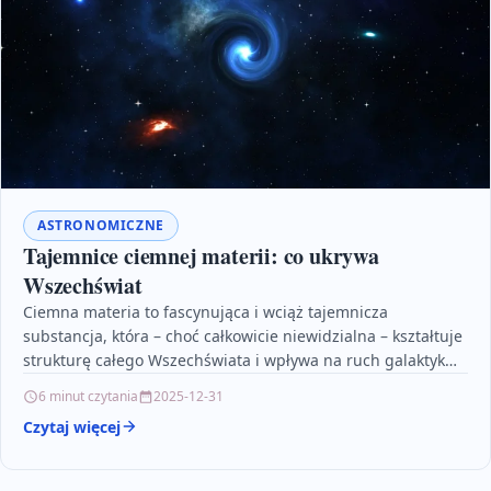
ASTRONOMICZNE
Tajemnice ciemnej materii: co ukrywa
Wszechświat
Ciemna materia to fascynująca i wciąż tajemnicza
substancja, która – choć całkowicie niewidzialna – kształtuje
strukturę całego Wszechświata i wpływa na ruch galaktyk
oraz…
6 minut czytania
2025-12-31
Czytaj więcej