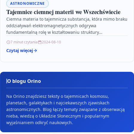
ASTRONOMICZNE
Tajemnice ciemnej materii we Wszechświecie
Ciemna materia to tajemnicza substancja, która mimo braku
oddziaływań elektromagnetycznych odgrywa
fundamentalną rolę w kształtowaniu struktury
Wszechświata. Choć nie możemy jej zobaczyć, naukowcy
7 minut czytania
2024-08-10
dostrzegają…
Czytaj więcej
O blogu Orino
Na Orino znajdziesz teksty o tajemnicach kosmosu,
planetach, galaktykach i najciekawszych zjawiskach
astronomicznych. Blog łączy tematy związane z obserwacją
nieba, wiedzą o Układzie Słonecznym i popularnym
wyjaśnianiem odkryć naukowych.